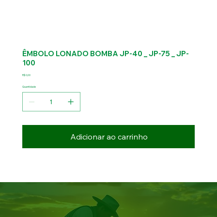
ÊMBOLO LONADO BOMBA JP-40 _ JP-75 _ JP-
100
Preço
R$ 0,00
Quantidade
Adicionar ao carrinho