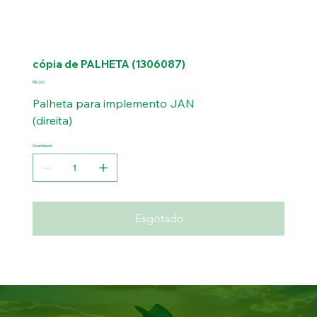
cópia de PALHETA (1306087)
Preço
R$ 0,00
Palheta para implemento JAN
(direita)
Quantidade
Esgotado