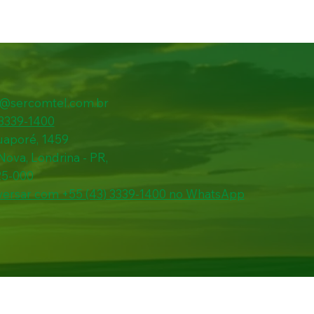
l@sercomtel.com.br
 3339-1400
uaporé, 1459
 Nova, Londrina - PR,
25-000
ersar com +55 (43) 3339-1400 no WhatsApp