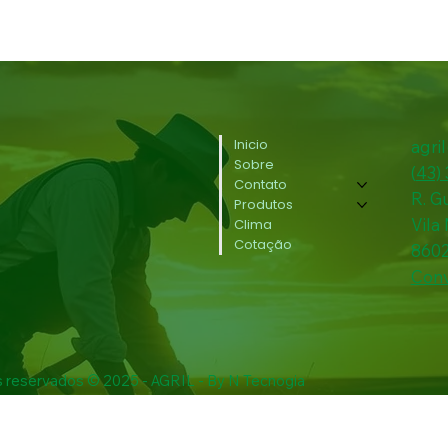
Inicio
agri
Sobre
(
43)
Contato
R. G
Produtos
Vila
Clima
Cotação
860
Conv
s reservados © 2025 - AGRIL - By N Tecnogia