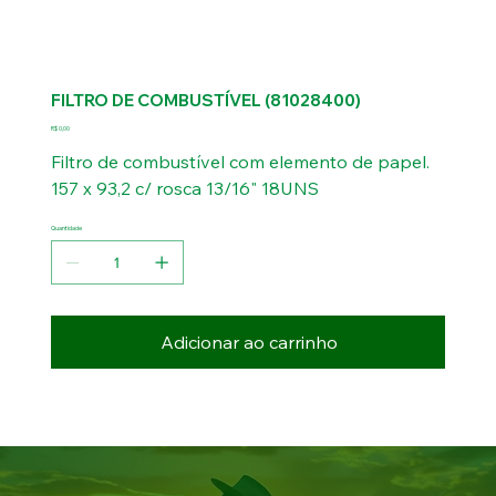
FILTRO DE COMBUSTÍVEL (81028400)
Preço
R$ 0,00
Filtro de combustível com elemento de papel.
157 x 93,2 c/ rosca 13/16" 18UNS
Quantidade
Adicionar ao carrinho