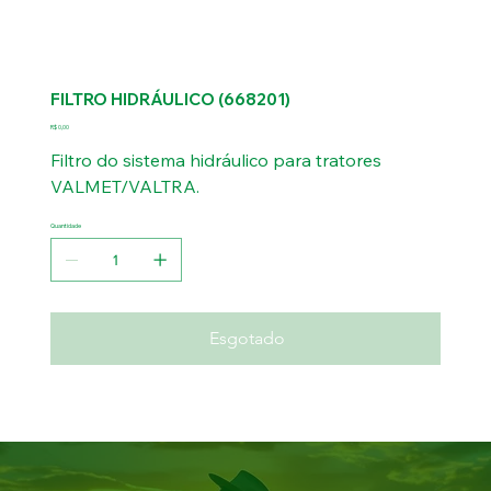
FILTRO HIDRÁULICO (668201)
Preço
R$ 0,00
Filtro do sistema hidráulico para tratores
VALMET/VALTRA.
Quantidade
Esgotado