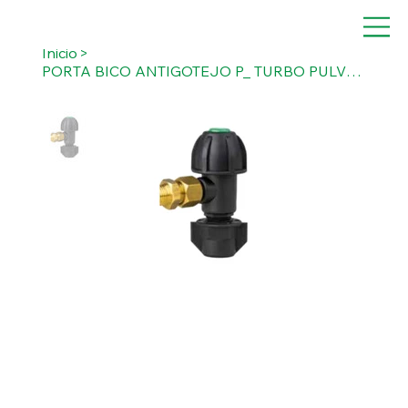
Inicio
>
PORTA BICO ANTIGOTEJO P_ TURBO PULVERIZADOR C_ ROSCA LATÃO “MACHO” 1_4” GÁS