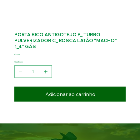
PORTA BICO ANTIGOTEJO P_ TURBO
PULVERIZADOR C_ ROSCA LATÃO “MACHO”
1_4” GÁS
Preço
R$ 0,00
Quantidade
Adicionar ao carrinho