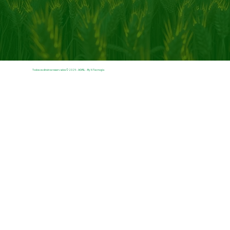
Todos os direiros reservados © 2025 - AGRIL - By N Tecnogia