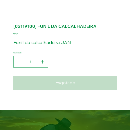
[05119100] FUNIL DA CALCALHADEIRA
Preço
R$ 0,00
Funil da calcalhadeira JAN
Quantidade
Esgotado