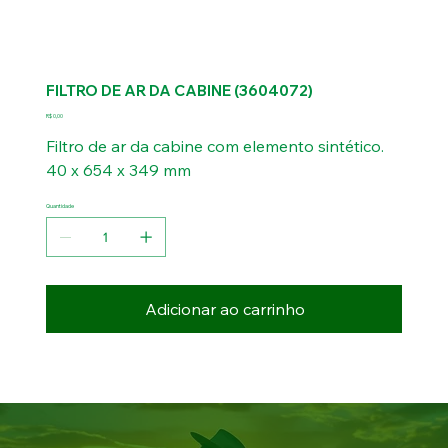
FILTRO DE AR DA CABINE (3604072)
Preço
R$ 0,00
Filtro de ar da cabine com elemento sintético.
40 x 654 x 349 mm
Quantidade
Adicionar ao carrinho