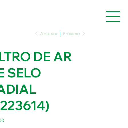
Anterior
Próximo
ILTRO DE AR
E SELO
ADIAL
6223614)
00