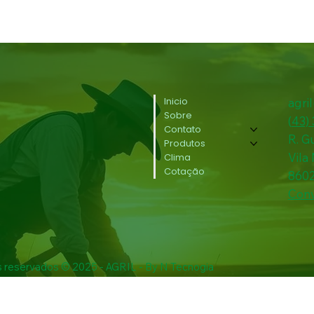
Inicio
agri
Sobre
(
43)
Contato
R. G
Produtos
Vila
Clima
Cotação
860
Conv
s reservados © 2025 - AGRIL - By N Tecnogia