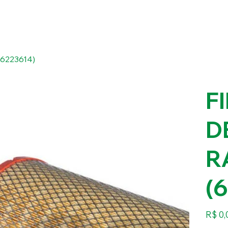
6223614)
F
D
R
(
Preço
R$ 0,