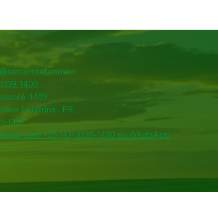
l@sercomtel.com.br
 3339-1400
uaporé, 1459
 Nova, Londrina - PR,
25-000
ersar com +55 (43) 3339-1400 no WhatsApp