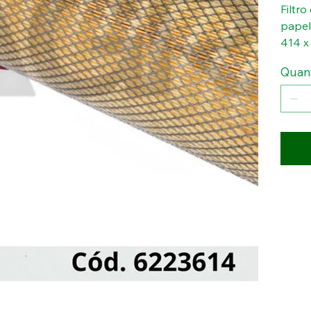
Filtr
papel
414 x
Quan