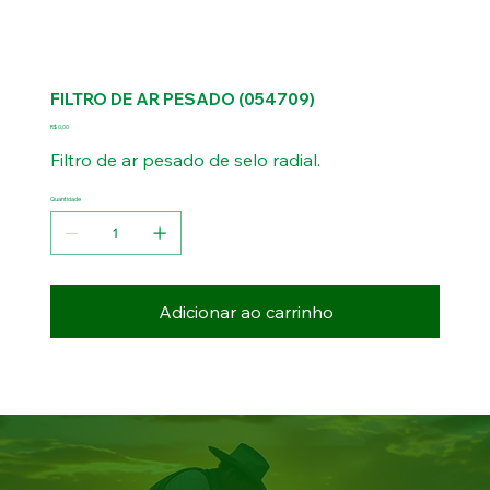
FILTRO DE AR PESADO (054709)
Preço
R$ 0,00
Filtro de ar pesado de selo radial.
Quantidade
Adicionar ao carrinho