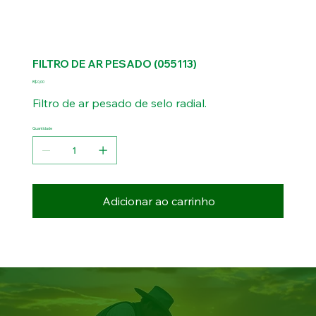
FILTRO DE AR PESADO (055113)
Preço
R$ 0,00
Filtro de ar pesado de selo radial.
Quantidade
Adicionar ao carrinho