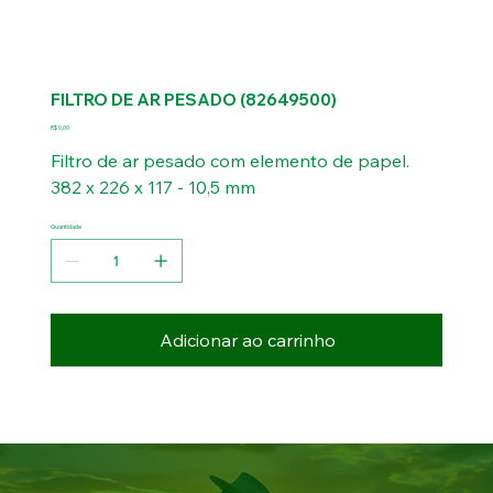
FILTRO DE AR PESADO (82649500)
Preço
R$ 0,00
Filtro de ar pesado com elemento de papel.
382 x 226 x 117 - 10,5 mm
Quantidade
Adicionar ao carrinho