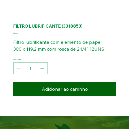
FILTRO LUBRIFICANTE (3318853)
Preço
R$ 0,00
Filtro lubrificante com elemento de papel.
300 x 119,2 mm com rosca de 2.1/4" 12UNS
Quantidade
Adicionar ao carrinho