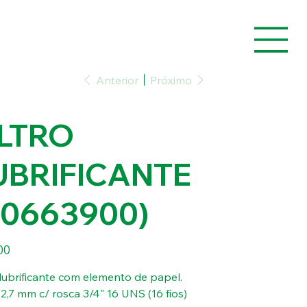
Anterior
Próximo
ILTRO
UBRIFICANTE
80663900)
00
o lubrificante com elemento de papel.
92,7 mm c/ rosca 3/4" 16 UNS (16 fios)