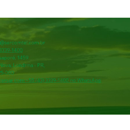
l@sercomtel.com.br
 3339-1400
uaporé, 1459
 Nova, Londrina - PR,
25-000
ersar com +55 (43) 3339-1400 no WhatsApp