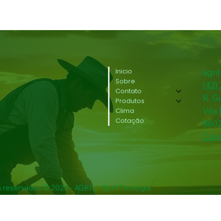
Inicio
agri
Sobre
(
43)
Contato
R. G
Produtos
Vila
Clima
Cotação
860
Conv
s reservados © 2025 - AGRIL - By N Tecnogia