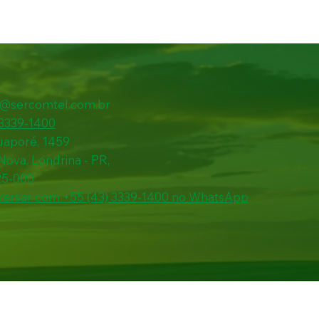
l@sercomtel.com.br
 3339-1400
uaporé, 1459
 Nova, Londrina - PR,
25-000
ersar com +55 (43) 3339-1400 no WhatsApp