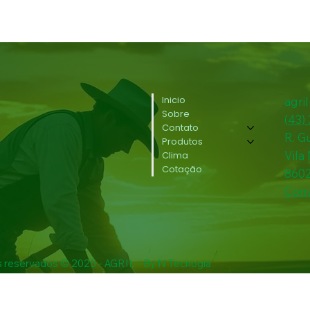
Inicio
agri
Sobre
(
43)
Contato
R. G
Produtos
Vila
Clima
Cotação
860
Conv
s reservados © 2025 - AGRIL - By N Tecnogia