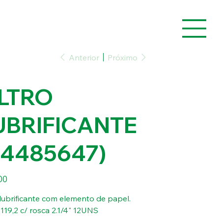
Anterior
Próximo
ILTRO
UBRIFICANTE
84485647)
00
o lubrificante com elemento de papel.
 119,2 c/ rosca 2.1/4" 12UNS