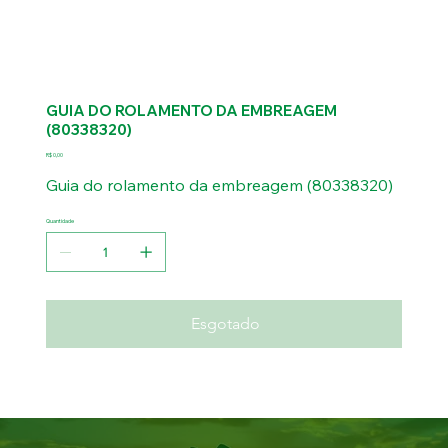
GUIA DO ROLAMENTO DA EMBREAGEM
(80338320)
Preço
R$ 0,00
Guia do rolamento da embreagem (80338320)
Quantidade
Esgotado