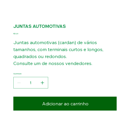
JUNTAS AUTOMOTIVAS
Preço
R$ 0,00
Juntas automotivas (cardan) de vários
tamanhos, com terminais curtos e longos,
quadrados ou redondos.
Consulte um de nossos vendedores.
Quantidade
Adicionar ao carrinho