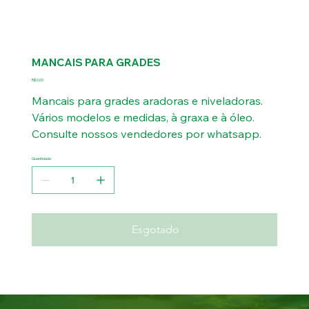
MANCAIS PARA GRADES
Preço
R$ 0,00
Mancais para grades aradoras e niveladoras.
Vários modelos e medidas, à graxa e à óleo.
Consulte nossos vendedores por whatsapp.
Quantidade
Esgotado