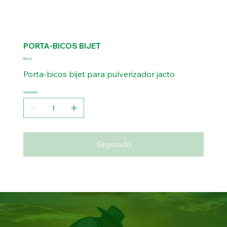
PORTA-BICOS BIJET
Preço
R$ 0,00
Porta-bicos bijet para pulverizador jacto
Quantidade
Esgotado