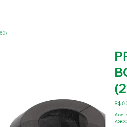
80)
P
B
(
Preço
R$ 0,
Anel 
AGCO 