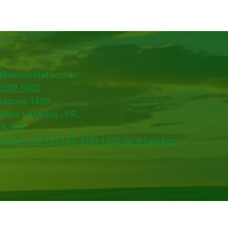
l@sercomtel.com.br
 3339-1400
uaporé, 1459
 Nova, Londrina - PR,
25-000
ersar com +55 (43) 3339-1400 no WhatsApp