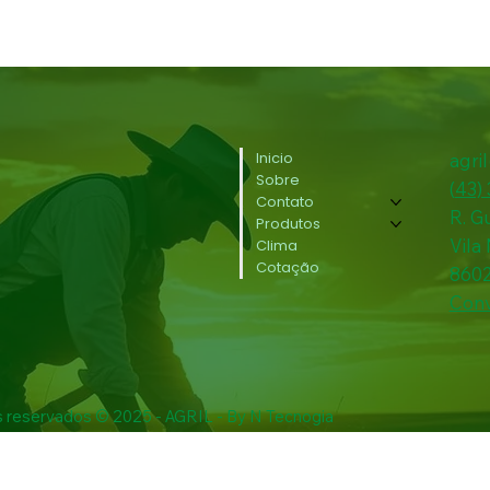
Inicio
agri
Sobre
(
43)
Contato
R. G
Produtos
Vila
Clima
Cotação
860
Conv
s reservados © 2025 - AGRIL - By N Tecnogia