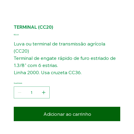
TERMINAL (CC20)
Preço
R$ 0,00
Luva ou terminal de transmissão agrícola
(CC20)
Terminal de engate rápido de furo estriado de
1.3/8" com 6 estrias.
Linha 2000. Usa cruzeta CC36.
Quantidade
Adicionar ao carrinho