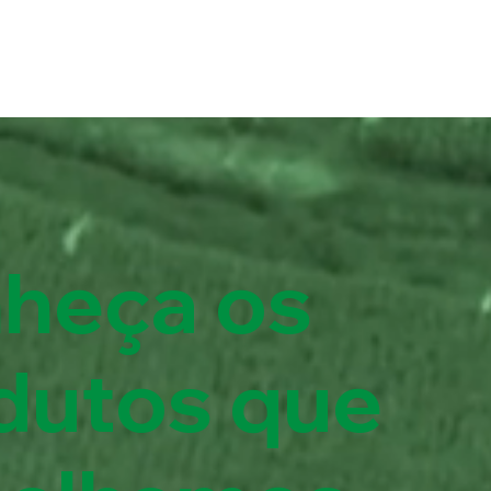
heça os
dutos que